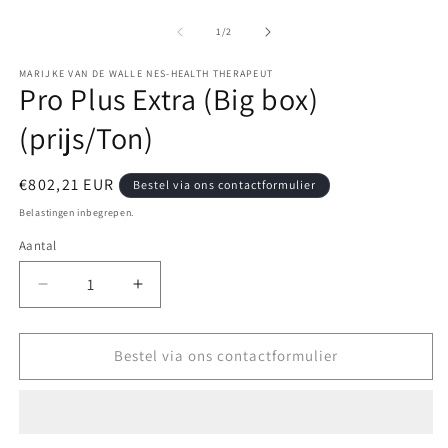
M
2
o
van
1
/
2
in
m
MARIJKE VAN DE WALLE NES-HEALTH THERAPEUT
Pro Plus Extra (Big box)
(prijs/Ton)
Normale
€802,21 EUR
Bestel via ons contactformulier
prijs
Belastingen inbegrepen.
Aantal
Aantal
Aantal
verlagen
verhogen
voor
voor
Pro
Pro
Bestel via ons contactformulier
Plus
Plus
Extra
Extra
(Big
(Big
box)
box)