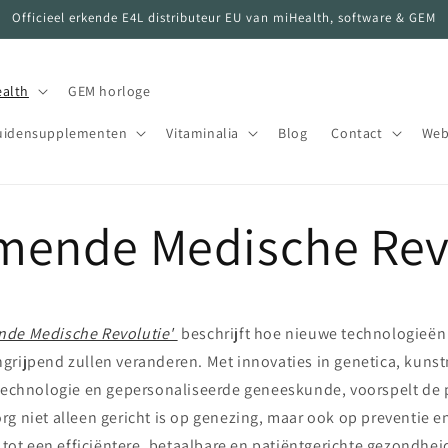
Officieel erkende E4L distributeur EU van miHealth, software & GEM
ealth
GEM horloge
uidensupplementen
Vitaminalia
Blog
Contact
Web
mende Medische Rev
nde Medische Revolutie'
beschrijft hoe nieuwe technologieën
grijpend zullen veranderen. Met innovaties in genetica, kuns
otechnologie en gepersonaliseerde geneeskunde, voorspelt de
g niet alleen gericht is op genezing, maar ook op preventie e
n tot een efficiëntere, betaalbare en patiëntgerichte gezondhei