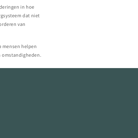
deringen in hoe
rgsysteem dat niet
vorderen van
ap mensen helpen
 en omstandigheden.