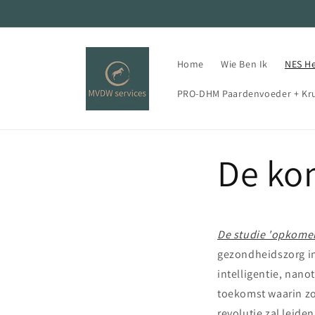
Meteen
naar de
content
Home
Wie Ben Ik
NES H
PRO-DHM Paardenvoeder + Kr
De ko
De studie 'opkome
gezondheidszorg in
intelligentie, nan
toekomst waarin zor
revolutie zal leide